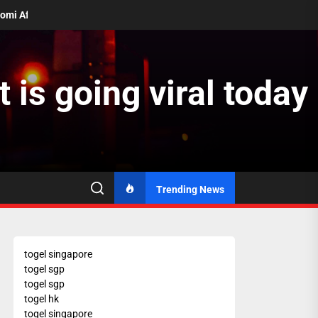
i Tengah Tantangan Global
Krisis Energi di Asia Tenggara dan 
 is going viral today
Trending News
togel singapore
togel sgp
togel sgp
togel hk
togel singapore