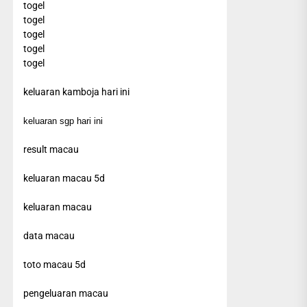
togel
togel
togel
togel
togel
keluaran kamboja hari ini
keluaran sgp hari ini
result macau
keluaran macau 5d
keluaran macau
data macau
toto macau 5d
pengeluaran macau