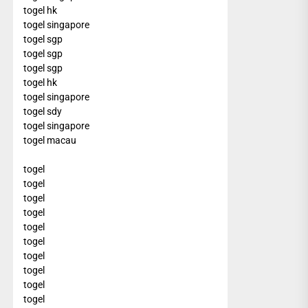
togel hk
togel singapore
togel sgp
togel sgp
togel sgp
togel hk
togel singapore
togel sdy
togel singapore
togel macau
togel
togel
togel
togel
togel
togel
togel
togel
togel
togel