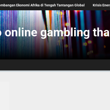
onomi Afrika di Tengah Tantangan Global
Krisis Energi di Asia
 online gambling that