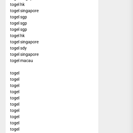
togel hk
togel singapore
togel sgp
togel sgp
togel sgp
togel hk
togel singapore
togel sdy
togel singapore
togel macau
togel
togel
togel
togel
togel
togel
togel
togel
togel
togel