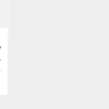
n
a
n