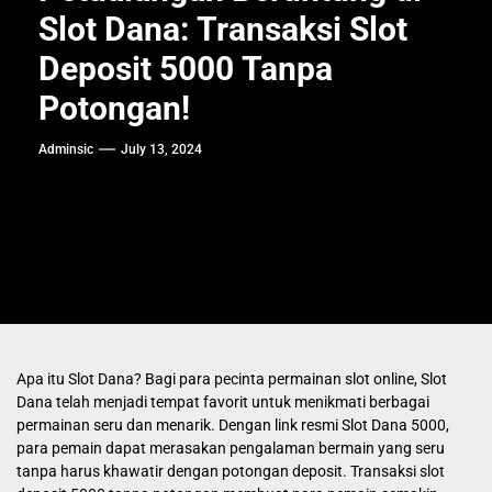
Slot Dana: Transaksi Slot
Deposit 5000 Tanpa
Potongan!
Adminsic
July 13, 2024
Apa itu Slot Dana? Bagi para pecinta permainan slot online, Slot
Dana telah menjadi tempat favorit untuk menikmati berbagai
permainan seru dan menarik. Dengan link resmi Slot Dana 5000,
para pemain dapat merasakan pengalaman bermain yang seru
tanpa harus khawatir dengan potongan deposit. Transaksi slot