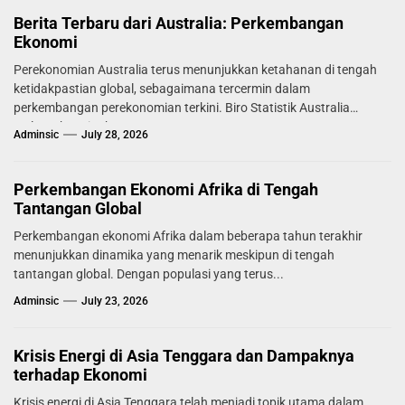
Berita Terbaru dari Australia: Perkembangan
Ekonomi
Perekonomian Australia terus menunjukkan ketahanan di tengah
ketidakpastian global, sebagaimana tercermin dalam
perkembangan perekonomian terkini. Biro Statistik Australia
melaporkan tingkat...
Adminsic
July 28, 2026
Perkembangan Ekonomi Afrika di Tengah
Tantangan Global
Perkembangan ekonomi Afrika dalam beberapa tahun terakhir
menunjukkan dinamika yang menarik meskipun di tengah
tantangan global. Dengan populasi yang terus...
Adminsic
July 23, 2026
Krisis Energi di Asia Tenggara dan Dampaknya
terhadap Ekonomi
Krisis energi di Asia Tenggara telah menjadi topik utama dalam