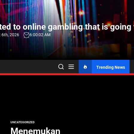
Skip
to
the
ed to online gambling that is going 
content
 6th, 2026
6:00:03 AM
Trending News
UNCATEGORIZED
Menemukan