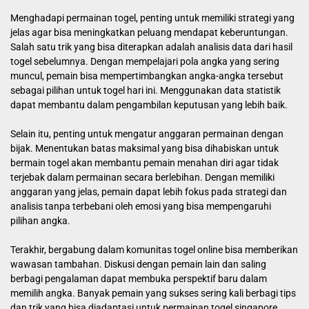
Menghadapi permainan togel, penting untuk memiliki strategi yang
jelas agar bisa meningkatkan peluang mendapat keberuntungan.
Salah satu trik yang bisa diterapkan adalah analisis data dari hasil
togel sebelumnya. Dengan mempelajari pola angka yang sering
muncul, pemain bisa mempertimbangkan angka-angka tersebut
sebagai pilihan untuk togel hari ini. Menggunakan data statistik
dapat membantu dalam pengambilan keputusan yang lebih baik.
Selain itu, penting untuk mengatur anggaran permainan dengan
bijak. Menentukan batas maksimal yang bisa dihabiskan untuk
bermain togel akan membantu pemain menahan diri agar tidak
terjebak dalam permainan secara berlebihan. Dengan memiliki
anggaran yang jelas, pemain dapat lebih fokus pada strategi dan
analisis tanpa terbebani oleh emosi yang bisa mempengaruhi
pilihan angka.
Terakhir, bergabung dalam komunitas togel online bisa memberikan
wawasan tambahan. Diskusi dengan pemain lain dan saling
berbagi pengalaman dapat membuka perspektif baru dalam
memilih angka. Banyak pemain yang sukses sering kali berbagi tips
dan trik yang bisa diadaptasi untuk permainan togel singapore