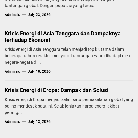
tantangan global. Dengan populasi yang terus...
Adminsic
July 23, 2026
Krisis Energi di Asia Tenggara dan Dampaknya
terhadap Ekonomi
Krisis energi di Asia Tenggara telah menjadi topik utama dalam
beberapa tahun terakhir, menyoroti tantangan yang dihadapi oleh
negara-negara di...
Adminsic
July 18, 2026
Krisis Energi di Eropa: Dampak dan Solusi
Krisis energi di Eropa menjadi salah satu permasalahan global yang
paling mendesak saat ini. Sejak lonjakan harga energi akibat
perang...
Adminsic
July 13, 2026