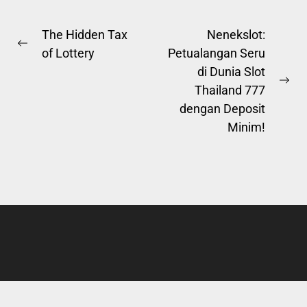
Post
The Hidden Tax
Nenekslot:
Previous
of Lottery
Petualangan Seru
navigation
post:
di Dunia Slot
Ne
Thailand 777
pos
dengan Deposit
Minim!