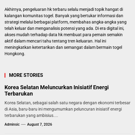
Akhirnya, pengeluaran hk terbaru selalu menjadi topik hangat di
kalangan komunitas togel. Banyak yang bertukar informasi dan
strategi melalui berbagai platform, membahas angka-angka yang
telah keluar dan menganalisis potensi yang ada. Di era digital ini,
akses mudah terhadap data hk membuat para pemain semakin
aktif dalam mencari tahu tentang tren keluaran. Hal ini
meningkatkan ketertarikan dan semangat dalam bermain togel
Hongkong.
MORE STORIES
Korea Selatan Meluncurkan Inisiatif Energi
Terbarukan
Korea Selatan, sebagai salah satu negara dengan ekonomi terbesar
di Asia, baru-baru ini mengumumkan peluncuran inisiatif energi
terbarukan yang ambisius....
Adminsic
August 7, 2026