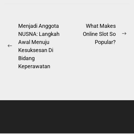
Post
Menjadi Anggota
What Makes
NUSNA: Langkah
Online Slot So
navigation
Ne
Awal Menuju
Popular?
pos
Previous
Kesuksesan Di
post:
Bidang
Keperawatan