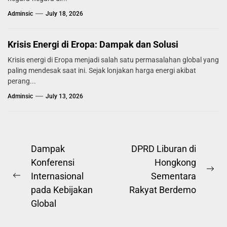
Adminsic
July 18, 2026
Krisis Energi di Eropa: Dampak dan Solusi
Krisis energi di Eropa menjadi salah satu permasalahan global yang
paling mendesak saat ini. Sejak lonjakan harga energi akibat
perang...
Adminsic
July 13, 2026
Post
Dampak
DPRD Liburan di
Konferensi
Hongkong
navigation
Ne
Internasional
Sementara
Previous
pos
pada Kebijakan
Rakyat Berdemo
post:
Global