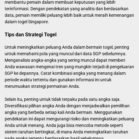
membantu pemain dalam membuat keputusan yang lebih
terinformasi. Dengan pendekatan yang analitis dan berdasarkan
data, pemain memiliki peluang lebih baik untuk meraih kemenangan
dalam togel Singapore.
Tips dan Strategi Togel
Untuk meningkatkan peluang Anda dalam bermain togel, penting
untuk memahami pola yang muncul dari data SGP sebelumnya.
Menganalisis angka-angka yang sering muncul dapat memberi
Anda wawasan mengenai tren yang mungkin terjadi di pengeluaran
SGP ke depannya. Catat kombinasi angka yang menang dalam
periode waktu tertentu dan gunakan informasi ini untuk
merumuskan strategi permainan Anda.
Selain itu, penting untuk tidak terpaku pada satu angka saja.
Diversifikasi pilihan angka Anda dengan menjadwalkan pemilihan
angka yang berbeda setiap kali Anda bermain. Menggunakan
pendekatan ini dapat mengurangi risiko dan meningkatkan peluang
Anda untuk menang. Anda juga bisa mencoba metode seperti
sistem taruhan bertingkat, di mana Anda meningkatkan taruhan
pada angka tertentu berdasarkan hasil sebelumnya.