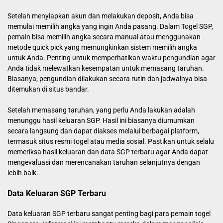
Setelah menyiapkan akun dan melakukan deposit, Anda bisa
memulai memilih angka yang ingin Anda pasang. Dalam Togel SGP,
pemain bisa memilih angka secara manual atau menggunakan
metode quick pick yang memungkinkan sistem memilih angka
untuk Anda. Penting untuk memperhatikan waktu pengundian agar
Anda tidak melewatkan kesempatan untuk memasang taruhan.
Biasanya, pengundian dilakukan secara rutin dan jadwalnya bisa
ditemukan di situs bandar.
Setelah memasang taruhan, yang perlu Anda lakukan adalah
menunggu hasil keluaran SGP. Hasil ini biasanya diumumkan
secara langsung dan dapat diakses melalui berbagai platform,
termasuk situs resmi togel atau media sosial. Pastikan untuk selalu
memeriksa hasil keluaran dan data SGP terbaru agar Anda dapat
mengevaluasi dan merencanakan taruhan selanjutnya dengan
lebih baik.
Data Keluaran SGP Terbaru
Data keluaran SGP terbaru sangat penting bagi para pemain togel