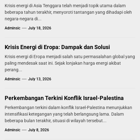
Krisis energi di Asia Tenggara telah menjadi topik utama dalam
beberapa tahun terakhir, menyoroti tantangan yang dihadapi oleh
negara-negara di...
Adminsic
July 18, 2026
Krisis Energi di Eropa: Dampak dan Solusi
Krisis energi di Eropa menjadi salah satu permasalahan global yang
paling mendesak saat ini. Sejak lonjakan harga energi akibat
perang...
Adminsic
July 13, 2026
Perkembangan Terkini Konflik Israel-Palestina
Perkembangan terkini dalam konflik Israel-Palestina menunjukkan
intensifikasi ketegangan yang telah berlangsung lama. Dalam
beberapa bulan terakhir, situasi di wilayah tersebut...
Adminsic
July 8, 2026