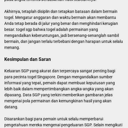
Akhirnya, tetaplah disiplin dan tetapkan batasan dalam bermain
togel. Mengatur anggaran dan waktu bermain akan membantu
Anda tetap berada di jalur yang benar dan menghindari kerugian
besar.
togel sgp
bahwa togel adalah permainan yang
mengandalkan keberuntungan, jadi bersenang-senanglah sambil
bermain, dan jangan terlalu terbebani dengan harapan untuk selalu
menang.
Kesimpulan dan Saran
Keluaran SGP yang akurat dan terpercaya sangat penting bagi
para pecinta togel Singapore. Dengan mengandalkan sumber
informasi yang tepat, pemain dapat membuat keputusan yang
lebih baik dalam mempertimbangkan angka-angka yang akan
dipasang. Data SGP yang terkini memberikan gambaran jelas
mengenai pola permainan dan kemungkinan hasil yang akan
datang.
Disarankan bagi para pemain untuk selalu memperbarui
pengetahuan mereka mengenai pengeluaran SGP. Selain mengikuti