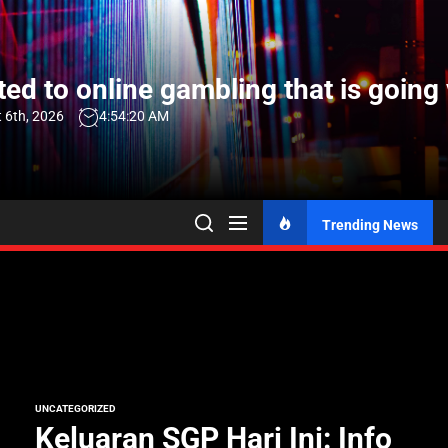
Skip
to
the
ed to online gambling that is going 
content
 6th, 2026
4:54:21 AM
Trending News
UNCATEGORIZED
Keluaran SGP Hari Ini: Info