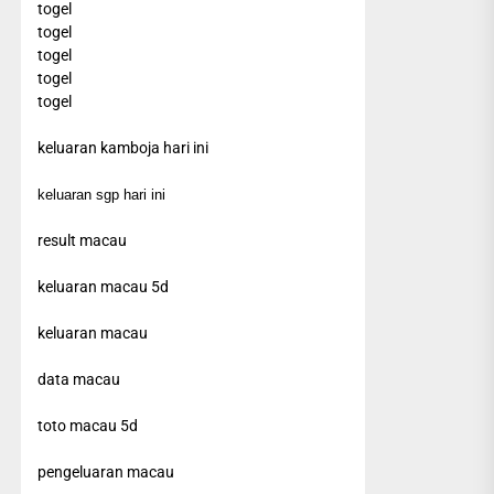
togel
togel
togel
togel
togel
keluaran kamboja hari ini
keluaran sgp hari ini
result macau
keluaran macau 5d
keluaran macau
data macau
toto macau 5d
pengeluaran macau