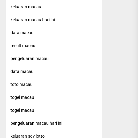
keluaran macau
keluaran macau hari ini
data macau
result macau
pengeluaran macau
data macau
toto macau
togel macau
togel macau
pengeluaran macau hari ini
keluaran sdy lotto