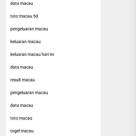
data macau
toto macau 5d
pengeluaran macau
keluaran macau
keluaran macau hari ini
data macau
result macau
pengeluaran macau
data macau
toto macau
togel macau