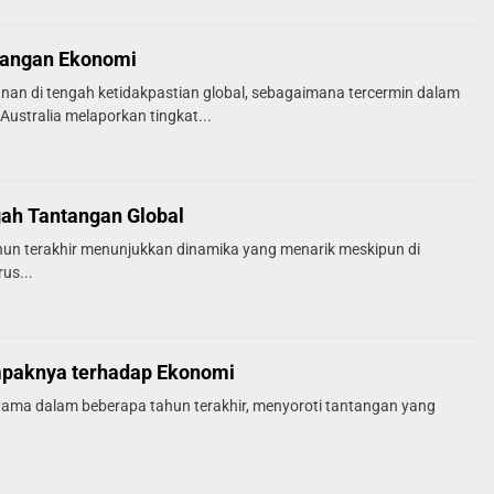
mbangan Ekonomi
nan di tengah ketidakpastian global, sebagaimana tercermin dalam
Australia melaporkan tingkat...
ah Tantangan Global
un terakhir menunjukkan dinamika yang menarik meskipun di
us...
ampaknya terhadap Ekonomi
k utama dalam beberapa tahun terakhir, menyoroti tantangan yang