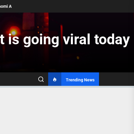
engah Tantangan Global
Krisis Energi di Asia Tenggara dan Dam
 is going viral today
Trending News