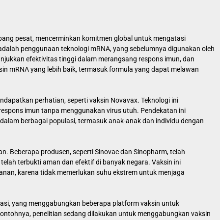
mbang pesat, mencerminkan komitmen global untuk mengatasi
n adalah penggunaan teknologi mRNA, yang sebelumnya digunakan oleh
unjukkan efektivitas tinggi dalam merangsang respons imun, dan
ksin mRNA yang lebih baik, termasuk formula yang dapat melawan
ndapatkan perhatian, seperti vaksin Novavax. Teknologi ini
espons imun tanpa menggunakan virus utuh. Pendekatan ini
 dalam berbagai populasi, termasuk anak-anak dan individu dengan
evan. Beberapa produsen, seperti Sinovac dan Sinopharm, telah
ah terbukti aman dan efektif di banyak negara. Vaksin ini
anan, karena tidak memerlukan suhu ekstrem untuk menjaga
asi, yang menggabungkan beberapa platform vaksin untuk
 Contohnya, penelitian sedang dilakukan untuk menggabungkan vaksin