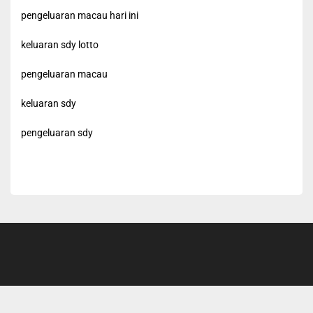
pengeluaran macau hari ini
keluaran sdy lotto
pengeluaran macau
keluaran sdy
pengeluaran sdy