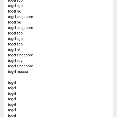
togel sgp
togel sgp
togel hk
togel singapore
togel hk
togel singapore
togel sgp
togel sgp
togel sgp
togel hk
togel singapore
togel sdy
togel singapore
togel macau
togel
togel
togel
togel
togel
togel
togel