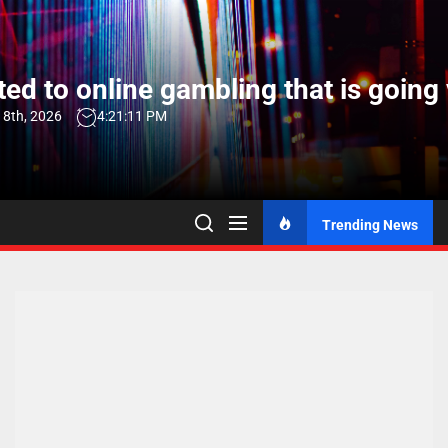
Skip
to
the
ed to online gambling that is going 
content
 8th, 2026
4:21:11 PM
Trending News