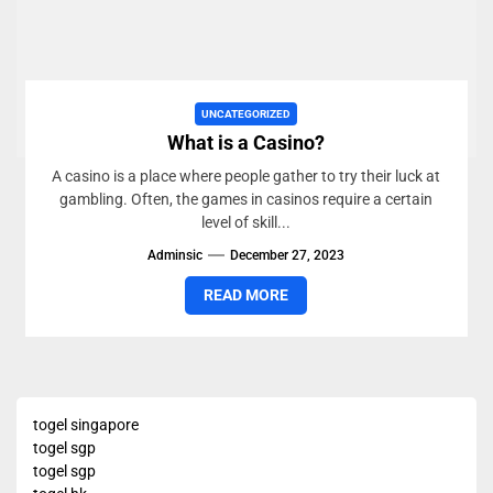
UNCATEGORIZED
What is a Casino?
A casino is a place where people gather to try their luck at
gambling. Often, the games in casinos require a certain
level of skill...
Adminsic
December 27, 2023
READ MORE
togel singapore
togel sgp
togel sgp