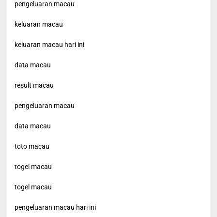
pengeluaran macau
keluaran macau
keluaran macau hari ini
data macau
result macau
pengeluaran macau
data macau
toto macau
togel macau
togel macau
pengeluaran macau hari ini