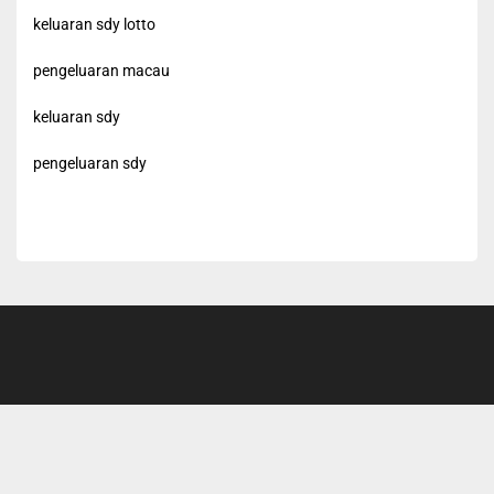
keluaran sdy lotto
pengeluaran macau
keluaran sdy
pengeluaran sdy