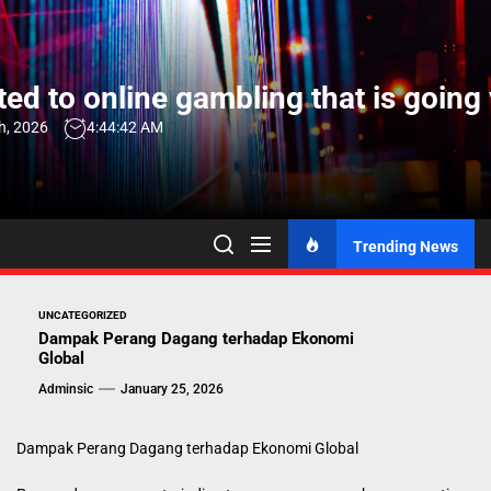
Skip
to
the
ed to online gambling that is going 
content
h, 2026
4:44:43 AM
Trending News
UNCATEGORIZED
Dampak Perang Dagang terhadap Ekonomi
Global
Adminsic
January 25, 2026
Dampak Perang Dagang terhadap Ekonomi Global