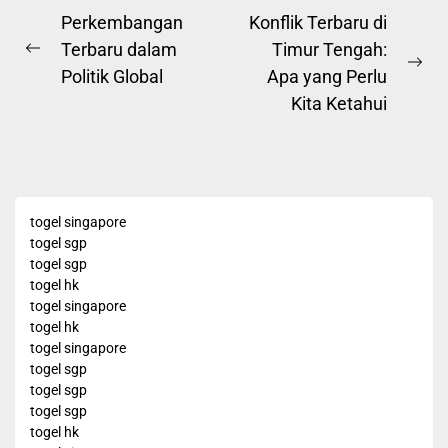
Post
Perkembangan
Konflik Terbaru di
Terbaru dalam
Timur Tengah:
navigation
Previous
Ne
Politik Global
Apa yang Perlu
post:
pos
Kita Ketahui
togel singapore
togel sgp
togel sgp
togel hk
togel singapore
togel hk
togel singapore
togel sgp
togel sgp
togel sgp
togel hk