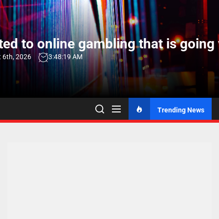
Skip
to
the
ed to online gambling that is going 
content
 6th, 2026
3:48:19 AM
Trending News