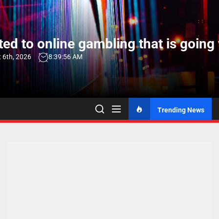
Skip
to
the
ed to online gambling that is going 
content
 6th, 2026
8:39:56 AM
Trending News