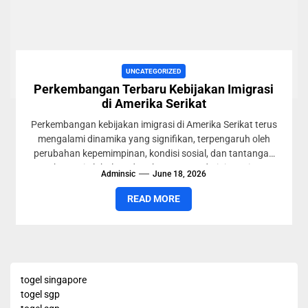
UNCATEGORIZED
Perkembangan Terbaru Kebijakan Imigrasi
di Amerika Serikat
Perkembangan kebijakan imigrasi di Amerika Serikat terus
mengalami dinamika yang signifikan, terpengaruh oleh
perubahan kepemimpinan, kondisi sosial, dan tantangan
ekonomi global. Pada tahun 2023, Administrasi...
Adminsic
June 18, 2026
READ MORE
togel singapore
togel sgp