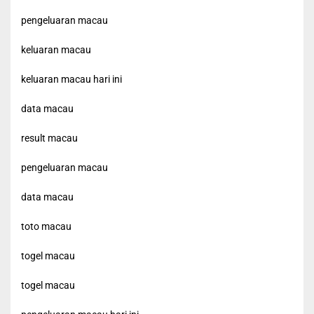
pengeluaran macau
keluaran macau
keluaran macau hari ini
data macau
result macau
pengeluaran macau
data macau
toto macau
togel macau
togel macau