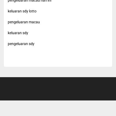
pengeluaran macau hari ini
keluaran sdy lotto
pengeluaran macau
keluaran sdy
pengeluaran sdy