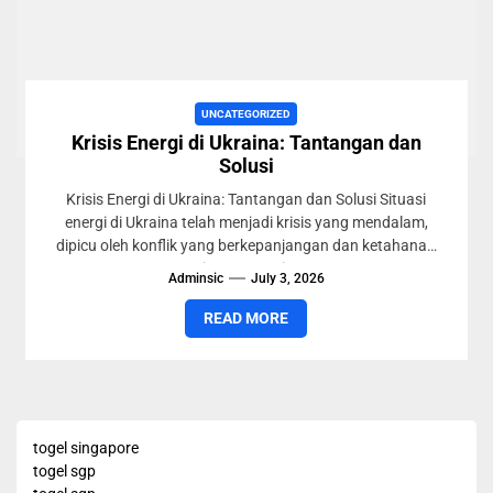
UNCATEGORIZED
Krisis Energi di Ukraina: Tantangan dan
Solusi
Krisis Energi di Ukraina: Tantangan dan Solusi Situasi
energi di Ukraina telah menjadi krisis yang mendalam,
dipicu oleh konflik yang berkepanjangan dan ketahanan
sistem energi...
Adminsic
July 3, 2026
READ MORE
togel singapore
togel sgp