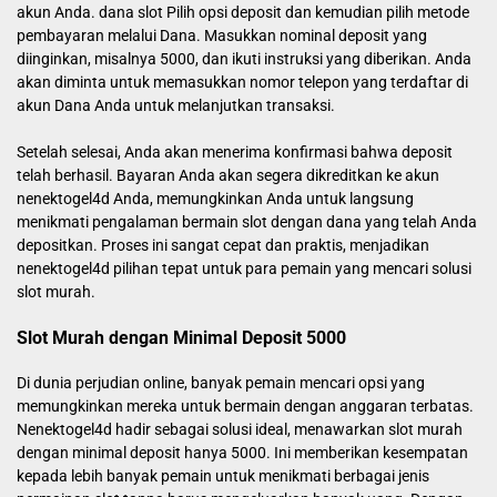
akun Anda.
dana slot
Pilih opsi deposit dan kemudian pilih metode
pembayaran melalui Dana. Masukkan nominal deposit yang
diinginkan, misalnya 5000, dan ikuti instruksi yang diberikan. Anda
akan diminta untuk memasukkan nomor telepon yang terdaftar di
akun Dana Anda untuk melanjutkan transaksi.
Setelah selesai, Anda akan menerima konfirmasi bahwa deposit
telah berhasil. Bayaran Anda akan segera dikreditkan ke akun
nenektogel4d Anda, memungkinkan Anda untuk langsung
menikmati pengalaman bermain slot dengan dana yang telah Anda
depositkan. Proses ini sangat cepat dan praktis, menjadikan
nenektogel4d pilihan tepat untuk para pemain yang mencari solusi
slot murah.
Slot Murah dengan Minimal Deposit 5000
Di dunia perjudian online, banyak pemain mencari opsi yang
memungkinkan mereka untuk bermain dengan anggaran terbatas.
Nenektogel4d hadir sebagai solusi ideal, menawarkan slot murah
dengan minimal deposit hanya 5000. Ini memberikan kesempatan
kepada lebih banyak pemain untuk menikmati berbagai jenis