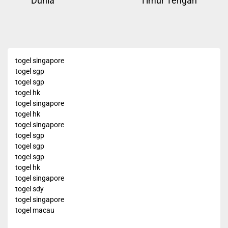
Dunia
Timur Tengah
post:
pos
togel singapore
togel sgp
togel sgp
togel hk
togel singapore
togel hk
togel singapore
togel sgp
togel sgp
togel sgp
togel hk
togel singapore
togel sdy
togel singapore
togel macau