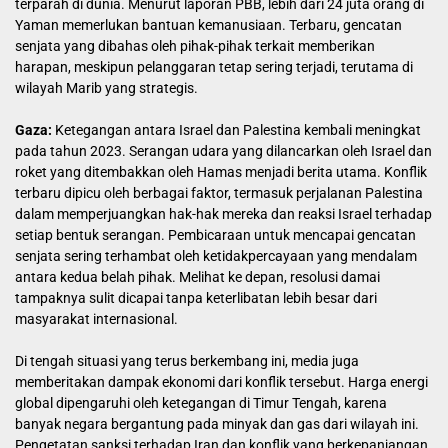
terparah di dunia. Menurut laporan PBB, lebih dari 24 juta orang di
Yaman memerlukan bantuan kemanusiaan. Terbaru, gencatan
senjata yang dibahas oleh pihak-pihak terkait memberikan
harapan, meskipun pelanggaran tetap sering terjadi, terutama di
wilayah Marib yang strategis.
Gaza:
Ketegangan antara Israel dan Palestina kembali meningkat
pada tahun 2023. Serangan udara yang dilancarkan oleh Israel dan
roket yang ditembakkan oleh Hamas menjadi berita utama. Konflik
terbaru dipicu oleh berbagai faktor, termasuk perjalanan Palestina
dalam memperjuangkan hak-hak mereka dan reaksi Israel terhadap
setiap bentuk serangan. Pembicaraan untuk mencapai gencatan
senjata sering terhambat oleh ketidakpercayaan yang mendalam
antara kedua belah pihak. Melihat ke depan, resolusi damai
tampaknya sulit dicapai tanpa keterlibatan lebih besar dari
masyarakat internasional.
Di tengah situasi yang terus berkembang ini, media juga
memberitakan dampak ekonomi dari konflik tersebut. Harga energi
global dipengaruhi oleh ketegangan di Timur Tengah, karena
banyak negara bergantung pada minyak dan gas dari wilayah ini.
Pengetatan sanksi terhadap Iran dan konflik yang berkepanjangan