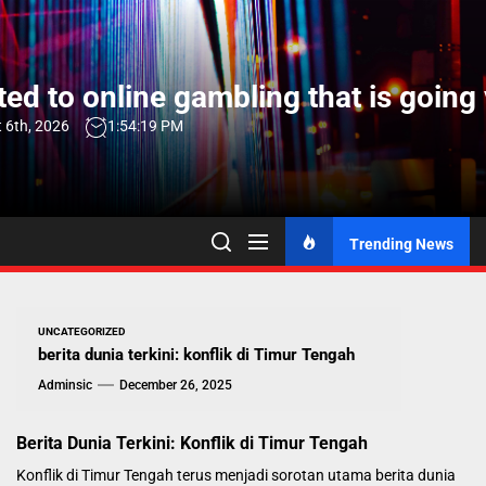
Skip
to
the
ed to online gambling that is going 
content
 6th, 2026
1:54:20 PM
Trending News
UNCATEGORIZED
berita dunia terkini: konflik di Timur Tengah
Adminsic
December 26, 2025
Berita Dunia Terkini: Konflik di Timur Tengah
Konflik di Timur Tengah terus menjadi sorotan utama berita dunia