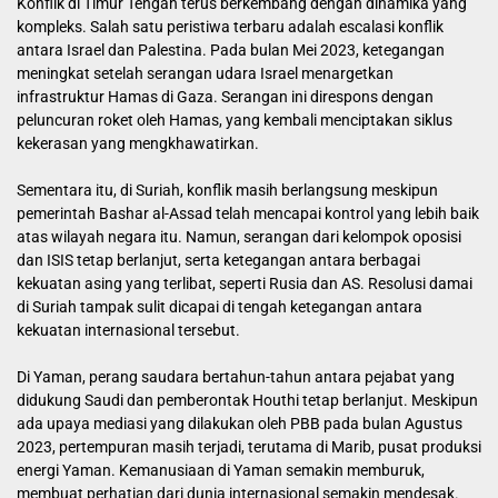
Konflik di Timur Tengah terus berkembang dengan dinamika yang
kompleks. Salah satu peristiwa terbaru adalah escalasi konflik
antara Israel dan Palestina. Pada bulan Mei 2023, ketegangan
meningkat setelah serangan udara Israel menargetkan
infrastruktur Hamas di Gaza. Serangan ini direspons dengan
peluncuran roket oleh Hamas, yang kembali menciptakan siklus
kekerasan yang mengkhawatirkan.
Sementara itu, di Suriah, konflik masih berlangsung meskipun
pemerintah Bashar al-Assad telah mencapai kontrol yang lebih baik
atas wilayah negara itu. Namun, serangan dari kelompok oposisi
dan ISIS tetap berlanjut, serta ketegangan antara berbagai
kekuatan asing yang terlibat, seperti Rusia dan AS. Resolusi damai
di Suriah tampak sulit dicapai di tengah ketegangan antara
kekuatan internasional tersebut.
Di Yaman, perang saudara bertahun-tahun antara pejabat yang
didukung Saudi dan pemberontak Houthi tetap berlanjut. Meskipun
ada upaya mediasi yang dilakukan oleh PBB pada bulan Agustus
2023, pertempuran masih terjadi, terutama di Marib, pusat produksi
energi Yaman. Kemanusiaan di Yaman semakin memburuk,
membuat perhatian dari dunia internasional semakin mendesak.