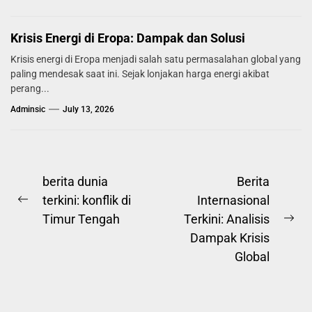
Krisis Energi di Eropa: Dampak dan Solusi
Krisis energi di Eropa menjadi salah satu permasalahan global yang
paling mendesak saat ini. Sejak lonjakan harga energi akibat
perang...
Adminsic
July 13, 2026
Post
berita dunia
Berita
terkini: konflik di
Internasional
navigation
Previous
Timur Tengah
Terkini: Analisis
post:
Ne
Dampak Krisis
pos
Global