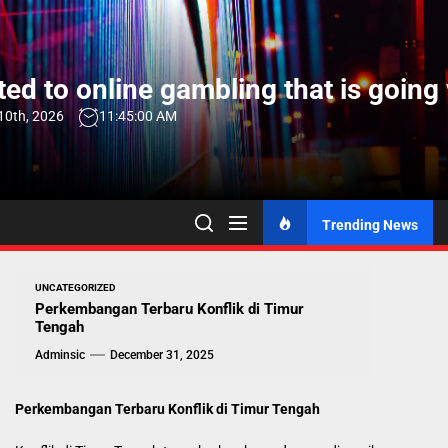
Skip
to
the
ed to online gambling that is going 
content
10th, 2026
11:45:01 AM
Trending News
UNCATEGORIZED
Perkembangan Terbaru Konflik di Timur
Tengah
Adminsic
December 31, 2025
Perkembangan Terbaru Konflik di Timur Tengah