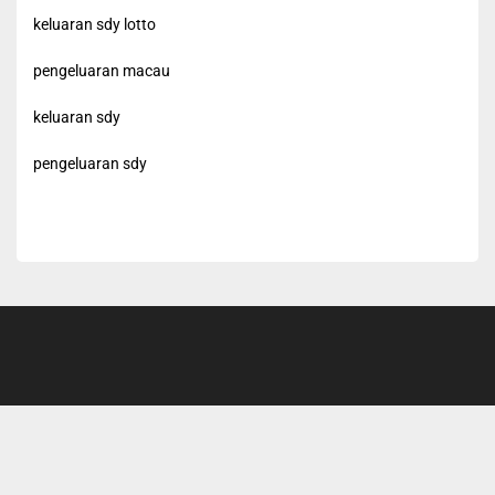
keluaran sdy lotto
pengeluaran macau
keluaran sdy
pengeluaran sdy