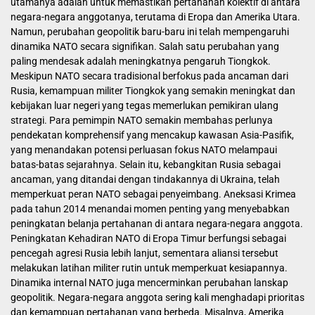
utamanya adalah untuk memastikan pertahanan kolektif di antara
negara-negara anggotanya, terutama di Eropa dan Amerika Utara.
Namun, perubahan geopolitik baru-baru ini telah mempengaruhi
dinamika NATO secara signifikan. Salah satu perubahan yang
paling mendesak adalah meningkatnya pengaruh Tiongkok.
Meskipun NATO secara tradisional berfokus pada ancaman dari
Rusia, kemampuan militer Tiongkok yang semakin meningkat dan
kebijakan luar negeri yang tegas memerlukan pemikiran ulang
strategi. Para pemimpin NATO semakin membahas perlunya
pendekatan komprehensif yang mencakup kawasan Asia-Pasifik,
yang menandakan potensi perluasan fokus NATO melampaui
batas-batas sejarahnya. Selain itu, kebangkitan Rusia sebagai
ancaman, yang ditandai dengan tindakannya di Ukraina, telah
memperkuat peran NATO sebagai penyeimbang. Aneksasi Krimea
pada tahun 2014 menandai momen penting yang menyebabkan
peningkatan belanja pertahanan di antara negara-negara anggota.
Peningkatan Kehadiran NATO di Eropa Timur berfungsi sebagai
pencegah agresi Rusia lebih lanjut, sementara aliansi tersebut
melakukan latihan militer rutin untuk memperkuat kesiapannya.
Dinamika internal NATO juga mencerminkan perubahan lanskap
geopolitik. Negara-negara anggota sering kali menghadapi prioritas
dan kemampuan pertahanan yang berbeda. Misalnya, Amerika