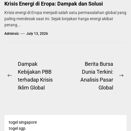
Krisis Energi di Eropa: Dampak dan Solusi
Krisis energi di Eropa menjadi salah satu permasalahan global yang
paling mendesak saat ini. Sejak lonjakan harga energi akibat
perang...
Adminsic
July 13, 2026
Post
Dampak
Berita Bursa
Kebijakan PBB
Dunia Terkini:
navigation
Previous
Ne
terhadap Krisis
Analisis Pasar
post:
pos
Iklim Global
Global
togel singapore
togel sgp