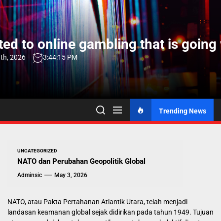
Skip
to
the
ed to online gambling that is going 
content
th, 2026
3:44:16 PM
Trending News
UNCATEGORIZED
NATO dan Perubahan Geopolitik Global
Adminsic
May 3, 2026
NATO, atau Pakta Pertahanan Atlantik Utara, telah menjadi
landasan keamanan global sejak didirikan pada tahun 1949. Tujuan