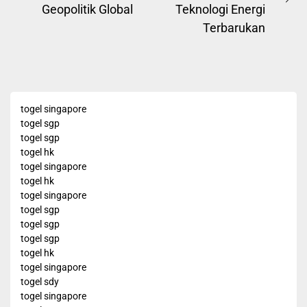
Ne
Geopolitik Global
Teknologi Energi
post:
pos
Terbarukan
togel singapore
togel sgp
togel sgp
togel hk
togel singapore
togel hk
togel singapore
togel sgp
togel sgp
togel sgp
togel hk
togel singapore
togel sdy
togel singapore