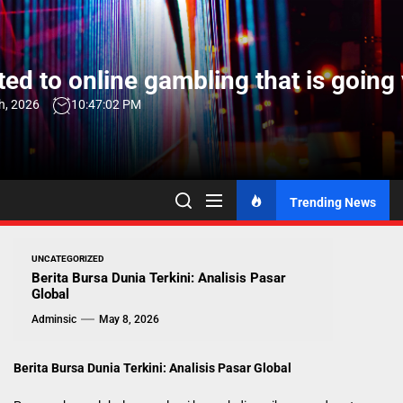
Skip
to
the
ed to online gambling that is going 
content
h, 2026
10:47:03 PM
Trending News
UNCATEGORIZED
Berita Bursa Dunia Terkini: Analisis Pasar
Global
Adminsic
May 8, 2026
Berita Bursa Dunia Terkini: Analisis Pasar Global