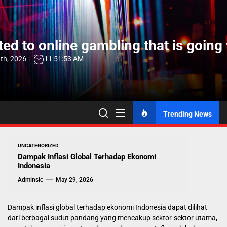
Skip
to
the
ed to online gambling that is going 
content
th, 2026
11:51:54 AM
Trending News
UNCATEGORIZED
Dampak Inflasi Global Terhadap Ekonomi
Indonesia
Adminsic
May 29, 2026
Dampak inflasi global terhadap ekonomi Indonesia dapat dilihat
dari berbagai sudut pandang yang mencakup sektor-sektor utama,