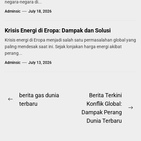
negara-negara di...
Adminsic
July 18, 2026
Krisis Energi di Eropa: Dampak dan Solusi
Krisis energi di Eropa menjadi salah satu permasalahan global yang
paling mendesak saat ini. Sejak lonjakan harga energi akibat
perang...
Adminsic
July 13, 2026
Post
berita gas dunia
Berita Terkini
Previous
terbaru
Konflik Global:
navigation
post:
Ne
Dampak Perang
pos
Dunia Terbaru