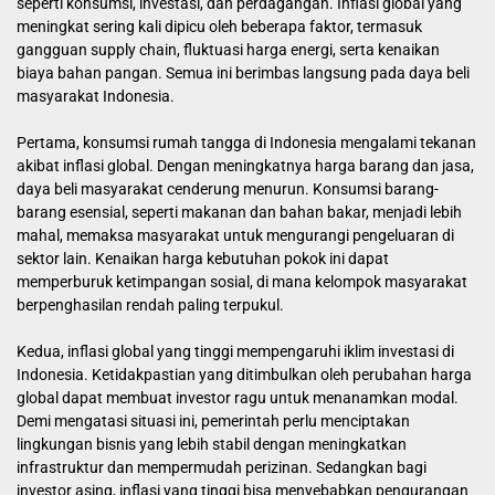
seperti konsumsi, investasi, dan perdagangan. Inflasi global yang
meningkat sering kali dipicu oleh beberapa faktor, termasuk
gangguan supply chain, fluktuasi harga energi, serta kenaikan
biaya bahan pangan. Semua ini berimbas langsung pada daya beli
masyarakat Indonesia.
Pertama, konsumsi rumah tangga di Indonesia mengalami tekanan
akibat inflasi global. Dengan meningkatnya harga barang dan jasa,
daya beli masyarakat cenderung menurun. Konsumsi barang-
barang esensial, seperti makanan dan bahan bakar, menjadi lebih
mahal, memaksa masyarakat untuk mengurangi pengeluaran di
sektor lain. Kenaikan harga kebutuhan pokok ini dapat
memperburuk ketimpangan sosial, di mana kelompok masyarakat
berpenghasilan rendah paling terpukul.
Kedua, inflasi global yang tinggi mempengaruhi iklim investasi di
Indonesia. Ketidakpastian yang ditimbulkan oleh perubahan harga
global dapat membuat investor ragu untuk menanamkan modal.
Demi mengatasi situasi ini, pemerintah perlu menciptakan
lingkungan bisnis yang lebih stabil dengan meningkatkan
infrastruktur dan mempermudah perizinan. Sedangkan bagi
investor asing, inflasi yang tinggi bisa menyebabkan pengurangan