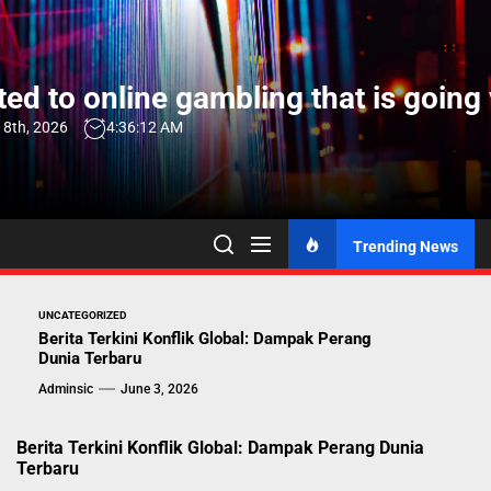
Skip
to
the
ed to online gambling that is going 
content
 8th, 2026
4:36:13 AM
Trending News
UNCATEGORIZED
Berita Terkini Konflik Global: Dampak Perang
Dunia Terbaru
Adminsic
June 3, 2026
Berita Terkini Konflik Global: Dampak Perang Dunia
Terbaru