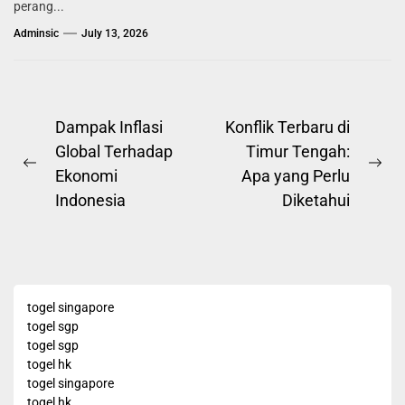
perang...
Adminsic
July 13, 2026
Post
Dampak Inflasi
Konflik Terbaru di
Global Terhadap
Timur Tengah:
navigation
Previous
Ne
Ekonomi
Apa yang Perlu
post:
pos
Indonesia
Diketahui
togel singapore
togel sgp
togel sgp
togel hk
togel singapore
togel hk