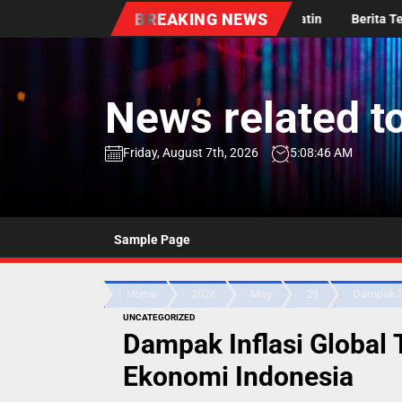
Skip
BREAKING NEWS
kembangan Terbaru Politik di Amerika Latin
Berita Terbaru dari 
to
the
content
News related to
Friday, August 7th, 2026
5:08:46 AM
Sample Page
Home
2026
May
29
Dampak In
UNCATEGORIZED
Dampak Inflasi Global
Ekonomi Indonesia