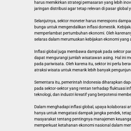
harus memikirkan strategi pemasaran yang lebih ino
jaringan distribusi agar tetap relevan di pasar global 
Selanjutnya, sektor moneter harus merespons dampak
bunga untuk mengendalikan inflasi domestik. Kebijaka
memperlambat pertumbuhan ekonomi. Oleh karenanya,
selaras dalam merumuskan kebijakan ekonomi yang a
Inflasi global juga membawa dampak pada sektor par
dapat mengurangi jumlah wisatawan asing. Hal ini 
pada pariwisata. Oleh karena itu, sektor ini perlu ber
atraksi wisata untuk menarik lebih banyak pengunjun
Sementara itu, pemerintah Indonesia diharapkan dap
pada sektor-sektor yang rentan terhadap fluktuasi in
teknologi, dan industri kreatif yang berpotensi mem
Dalam menghadapi inflasi global, upaya kolaborasi a
hanya untuk mengatasi dampak jangka pendek, tetapi
masyarakat tentang pentingnya manajemen keuangan 
memperkuat ketahanan ekonomi nasional dalam meng