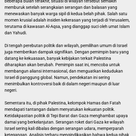
beberapa bulan terakhir, situasi di wilayah tersebut semakin
memburuk setelah serangkaian serangan dan balasan yang
menewaskan banyak warga sipil di kedua belah pihak. Salah satu
momen krusial adalah insiden kekerasan yang terjadi di Yerusalem,
terutama di kawasan Al-Aqsa, yang dianggap suci oleh umat Islam
dan Yahudi.
Di tengah perebutan politik dan wilayah, pemilihan umum di Israel
juga memberikan dampak signifikan. Dengan pemimpin baru yang
datang ke kekuasaan, banyak kebijakan terkait Palestina
diharapkan akan berubah. Pemimpin saat ini, mencoba untuk
membangun aliansi internasional, dan menguatkan kedudukan
Israel di panggung global. Namun, pendekatan ini sering
menimbulkan kontroversi baik di dalam negeri maupun di luar
negeri.
Sementara itu, di pihak Palestina, kelompok Hamas dan Fatah
mendapati tantangan dalam menyatukan kekuatan politik.
Ketidakpastian politik di Tepi Barat dan Gaza menghambat upaya
damai yang berkelanjutan. Serangan roket dari Gaza ke wilayah
Israel sering kali dibalas dengan serangan udara, memperparah
ketegangan. Analisis terbaru mengindikasikan bahwa kedua pihak