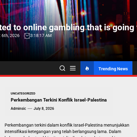
Skip
to
the
ed to online gambling that is going 
content
 6th, 2026
3:18:18 AM
Trending News
UNCATEGORIZED
Perkembangan Terkini Konflik Israel-Palestina
Adminsic
July 8, 2026
Perkembangan terkini dalam konflik Israel-Palestina menunjukkan
intensifikasi ketegangan yang telah berlangsung lama. Dalam