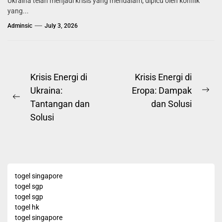
Ukraina telah menjadi krisis yang mendalam, dipicu oleh konflik
yang...
Adminsic
July 3, 2026
Post
Krisis Energi di
Krisis Energi di
Ukraina:
Eropa: Dampak
navigation
Ne
Previous
Tantangan dan
dan Solusi
pos
post:
Solusi
togel singapore
togel sgp
togel sgp
togel hk
togel singapore