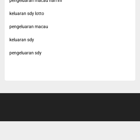
pengeluaran macau hari ini
keluaran sdy lotto
pengeluaran macau
keluaran sdy
pengeluaran sdy