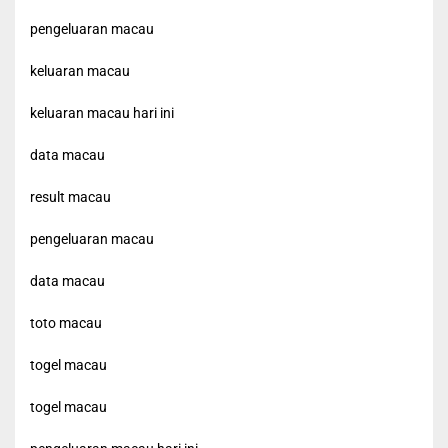
pengeluaran macau
keluaran macau
keluaran macau hari ini
data macau
result macau
pengeluaran macau
data macau
toto macau
togel macau
togel macau