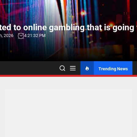
Skip
to
the
ed to online gambling that is going 
content
h, 2026
4:21:32 PM
Trending News