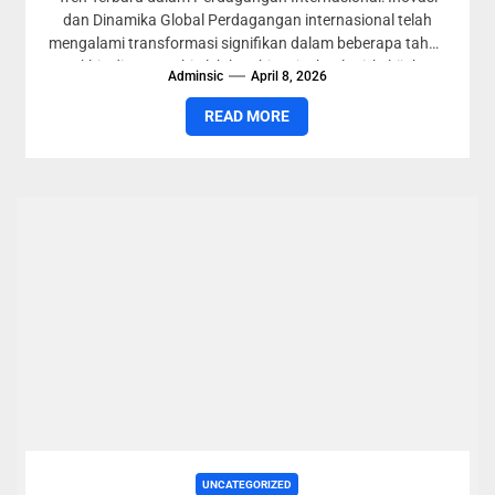
dan Dinamika Global Perdagangan internasional telah
mengalami transformasi signifikan dalam beberapa tahun
terakhir, dipengaruhi oleh kombinasi teknologi, kebijakan,
Adminsic
April 8, 2026
dan...
READ MORE
UNCATEGORIZED