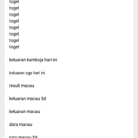
togel
togel
togel
togel
togel
togel
togel
togel
keluaran kamboja hari ini
keluaran sgp hari ini
result macau
keluaran macau 5d
keluaran macau
data macau
toto macau 5d