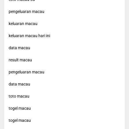
pengeluaran macau
keluaran macau
keluaran macau hari ini
data macau
result macau
pengeluaran macau
data macau
toto macau
togel macau
togel macau